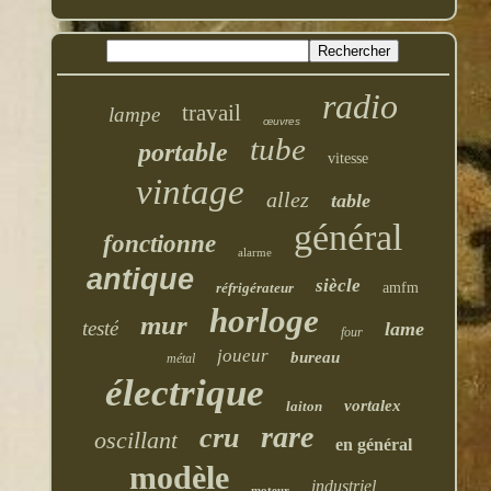
radio
travail
lampe
œuvres
tube
portable
vitesse
vintage
allez
table
général
fonctionne
alarme
antique
siècle
réfrigérateur
amfm
horloge
mur
testé
lame
four
joueur
bureau
métal
électrique
vortalex
laiton
rare
cru
oscillant
en général
modèle
industriel
moteur