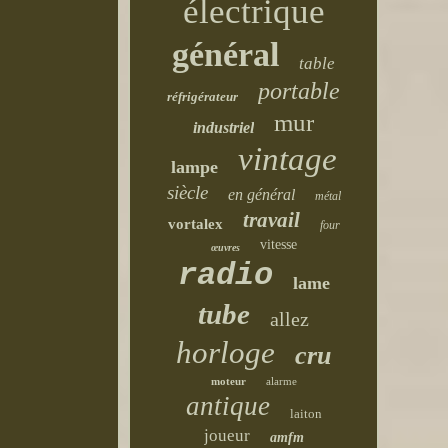
électrique
général
table
portable
réfrigérateur
mur
industriel
vintage
lampe
siècle
en général
métal
travail
vortalex
four
vitesse
œuvres
radio
lame
tube
allez
horloge
cru
moteur
alarme
antique
laiton
joueur
amfm