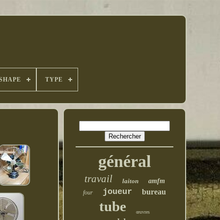
SHAPE
TYPE
général
travail
laiton
amfm
joueur
bureau
four
tube
œuvres