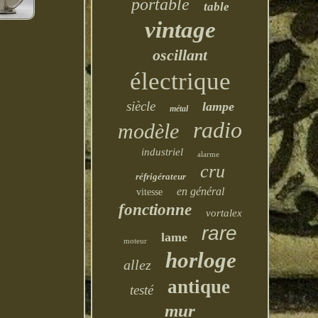
portable
table
vintage
oscillant
électrique
siècle
lampe
métal
radio
modèle
industriel
alarme
cru
réfrigérateur
en général
vitesse
fonctionne
vortalex
rare
lame
moteur
horloge
allez
antique
testé
mur