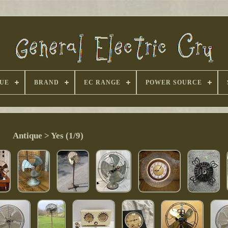
UE
BRAND
EC RANGE
POWER SOURCE
Antique > Yes (1/9)