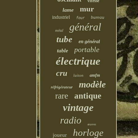
vitesse
mur
lame
industriel
bureau
four
général
métal
tube
en général
portable
table
électrique
cru
laiton
amfm
modèle
réfrigérateur
rare
antique
vintage
radio
œuvres
horloge
joueur