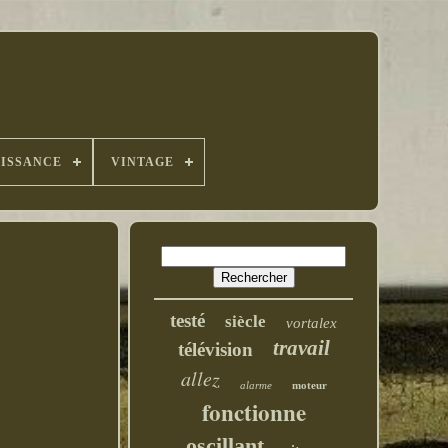
UISSANCE
VINTAGE
testé
siècle
vortalex
travail
télévision
allez
alarme
moteur
fonctionne
oscillant