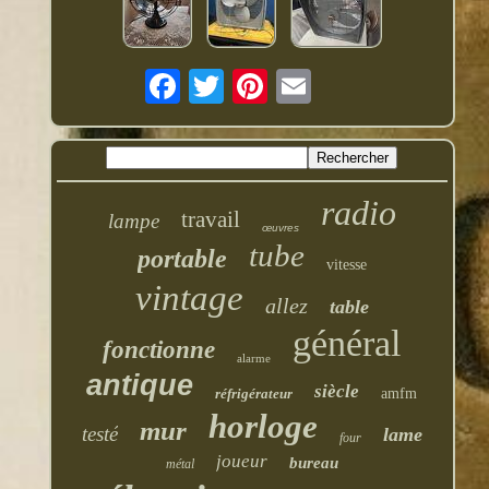
radio
travail
lampe
œuvres
tube
portable
vitesse
vintage
allez
table
général
fonctionne
alarme
antique
siècle
réfrigérateur
amfm
horloge
mur
testé
lame
four
joueur
bureau
métal