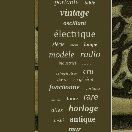
portable
table
vintage
oscillant
électrique
siècle
lampe
métal
radio
modèle
industriel
alarme
cru
réfrigérateur
en général
vitesse
fonctionne
vortalex
rare
lame
moteur
horloge
allez
antique
testé
mur