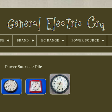
UE
BRAND
EC RANGE
POWER SOURCE
Power Source > Pile