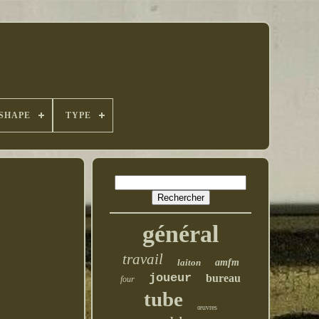
SHAPE
TYPE
général
travail
laiton
amfm
joueur
bureau
four
tube
œuvres