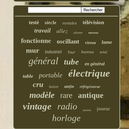
testé
télévision
siècle
vortalex
allez
travail
alarme
moteur
fonctionne
oscillant
lame
vitesse
mur
industriel
bureau
métal
four
général
tube
en général
électrique
portable
table
cru
laiton
amfm
réfrigérateur
modèle
rare
antique
vintage
radio
joueur
œuvres
horloge