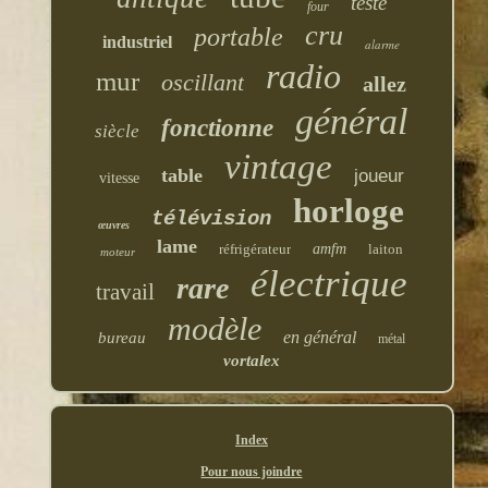
testé
four
cru
portable
industriel
alarme
radio
mur
oscillant
allez
général
fonctionne
siècle
vintage
table
joueur
vitesse
horloge
télévision
œuvres
lame
réfrigérateur
amfm
laiton
moteur
électrique
rare
travail
modèle
en général
bureau
métal
vortalex
Index
Pour nous joindre