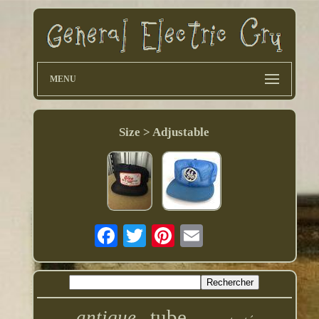
MENU
Size > Adjustable
tube
antique