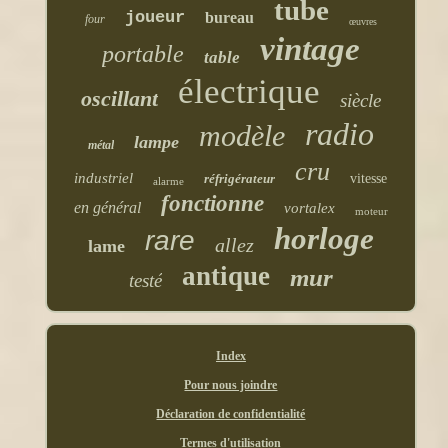
tube
joueur
bureau
four
œuvres
vintage
portable
table
électrique
oscillant
siècle
radio
modèle
lampe
métal
cru
industriel
réfrigérateur
vitesse
alarme
fonctionne
en général
vortalex
moteur
horloge
rare
allez
lame
antique
mur
testé
Index
Pour nous joindre
Déclaration de confidentialité
Termes d'utilisation