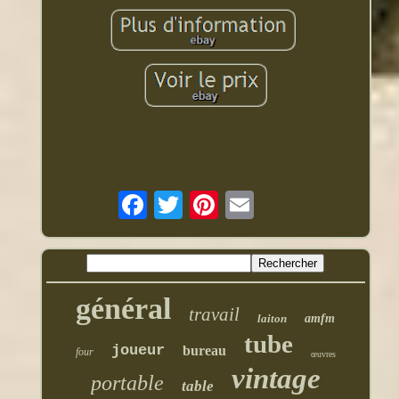
général
travail
laiton
amfm
tube
joueur
bureau
four
œuvres
vintage
portable
table