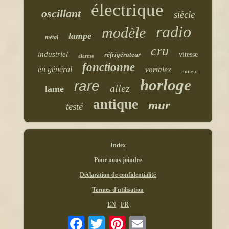
électrique
oscillant
siècle
radio
modèle
lampe
métal
cru
industriel
réfrigérateur
vitesse
alarme
fonctionne
en général
vortalex
moteur
horloge
rare
allez
lame
antique
mur
testé
Index
Pour nous joindre
Déclaration de confidentialité
Termes d'utilisation
EN
FR