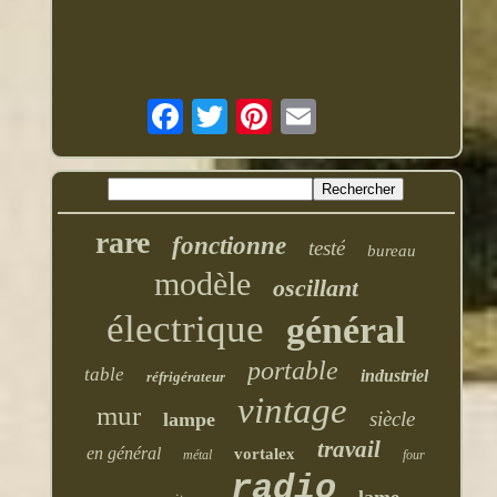
rare
fonctionne
testé
bureau
modèle
oscillant
électrique
général
portable
table
industriel
réfrigérateur
vintage
mur
siècle
lampe
travail
en général
vortalex
métal
four
radio