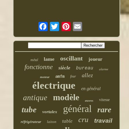
oscillant
lame
joueur
métal
fonctionne
siècle
bureau
alarme
allez
amfm
four
moteur
électrique
en général
modèle
antique
vitesse
œuvres
général
tube
rare
vortalex
cru
travail
table
réfrigérateur
laiton