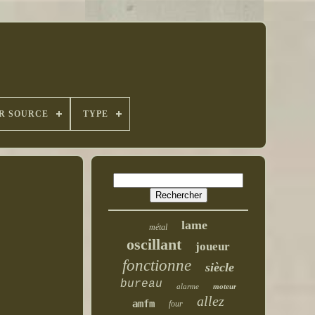
R SOURCE
TYPE
lame
métal
oscillant
joueur
fonctionne
siècle
bureau
alarme
moteur
allez
amfm
four