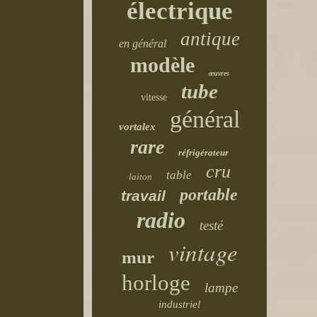
électrique
antique
en général
modèle
œuvres
tube
vitesse
général
vortalex
rare
réfrigérateur
cru
table
laiton
portable
travail
radio
testé
vintage
mur
horloge
lampe
industriel