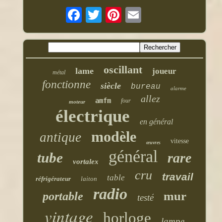
oscillant
lame
joueur
métal
fonctionne
siècle
bureau
alarme
allez
amfm
four
moteur
électrique
en général
modèle
antique
vitesse
œuvres
général
tube
rare
vortalex
cru
travail
table
réfrigérateur
laiton
radio
mur
portable
testé
vintage
horloge
lampe