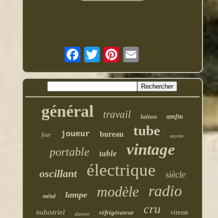
général
travail
laiton
amfm
tube
joueur
bureau
four
œuvres
vintage
portable
table
électrique
oscillant
siècle
radio
modèle
lampe
métal
cru
industriel
réfrigérateur
vitesse
alarme