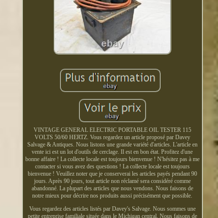
VINTAGE GENERAL ELECTRIC PORTABLE OIL TESTER 115
VOLTS 50/60 HERTZ. Vous regardez un article proposé par Davey
Salvage & Antiques. Nous listons une grande variété d'articles. L'article en
vente ici est un lot d'outils de cerclage. Il est en bon état. Profitez d'une
bonne affaire ! La collecte locale est toujours bienvenue ! N'hésitez pas à me
contacter si vous avez des questions ! La collecte locale est toujours
bienvenue ! Veuillez noter que je conserverai les articles payés pendant 90
jours. Après 90 jours, tout article non réclamé sera considéré comme
abandonné. La plupart des articles que nous vendons. Nous faisons de
notre mieux pour décrire nos produits aussi précisément que possible.
Vous regardez des articles listés par Davey's Salvage. Nous sommes une
petite entreprise familiale située dans le Michigan central. Nous faisons de