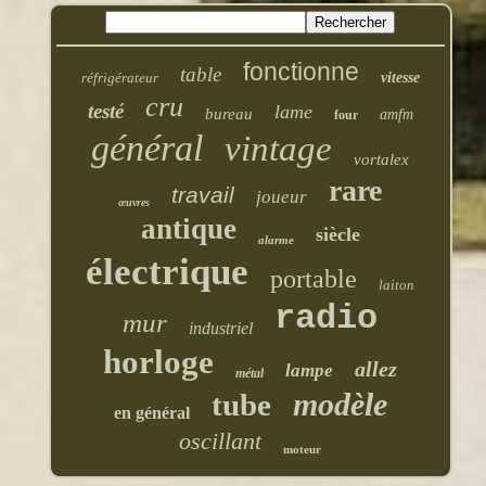
fonctionne
table
réfrigérateur
vitesse
cru
testé
lame
bureau
amfm
four
général
vintage
vortalex
rare
travail
joueur
œuvres
antique
siècle
alarme
électrique
portable
laiton
radio
mur
industriel
horloge
allez
lampe
métal
modèle
tube
en général
oscillant
moteur