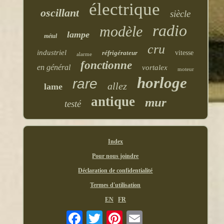
électrique
oscillant
siècle
radio
modèle
lampe
métal
cru
industriel
réfrigérateur
vitesse
alarme
fonctionne
en général
vortalex
moteur
horloge
rare
allez
lame
antique
mur
testé
Index
Pour nous joindre
Déclaration de confidentialité
Termes d'utilisation
EN
FR