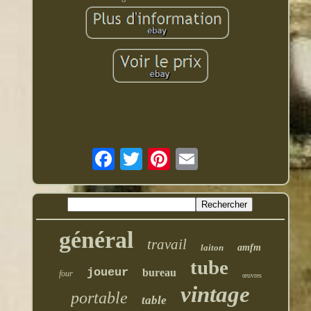
général
travail
laiton
amfm
tube
joueur
bureau
four
œuvres
vintage
portable
table