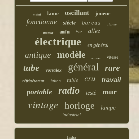
oscillant
lame
joueur
métal
fonctionne
siècle
bureau
alarme
allez
amfm
four
moteur
électrique
en général
modèle
antique
vitesse
œuvres
général
tube
rare
vortalex
cru
travail
table
réfrigérateur
laiton
radio
mur
portable
testé
vintage
horloge
lampe
industriel
Index