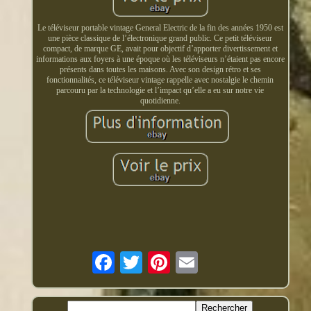
Le téléviseur portable vintage General Electric de la fin des années 1950 est
une pièce classique de l’électronique grand public. Ce petit téléviseur
compact, de marque GE, avait pour objectif d’apporter divertissement et
informations aux foyers à une époque où les téléviseurs n’étaient pas encore
présents dans toutes les maisons. Avec son design rétro et ses
fonctionnalités, ce téléviseur vintage rappelle avec nostalgie le chemin
parcouru par la technologie et l’impact qu’elle a eu sur notre vie
quotidienne.