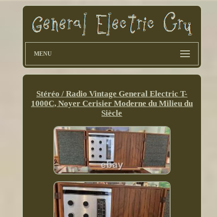
MENU
Stéréo / Radio Vintage General Electric T-
1000C, Noyer Cerisier Moderne du Milieu du
Siècle