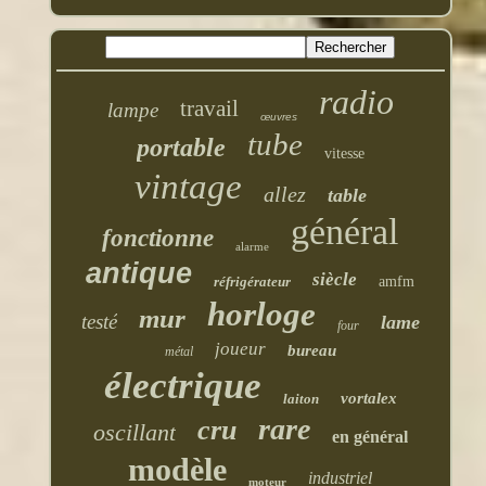
radio
travail
lampe
œuvres
tube
portable
vitesse
vintage
allez
table
général
fonctionne
alarme
antique
siècle
réfrigérateur
amfm
horloge
mur
testé
lame
four
joueur
bureau
métal
électrique
vortalex
laiton
rare
cru
oscillant
en général
modèle
industriel
moteur