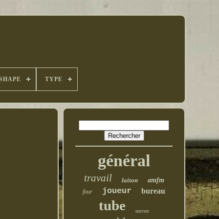
SHAPE
TYPE
général
travail
laiton
amfm
joueur
bureau
four
tube
œuvres