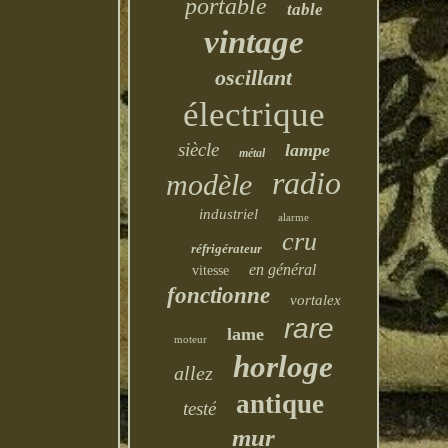
portable
table
vintage
oscillant
électrique
siècle
lampe
métal
radio
modèle
industriel
alarme
cru
réfrigérateur
en général
vitesse
fonctionne
vortalex
rare
lame
moteur
horloge
allez
antique
testé
mur