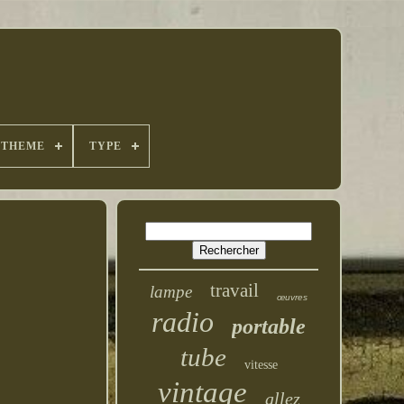
THEME
TYPE
travail
lampe
œuvres
radio
portable
tube
vitesse
vintage
allez