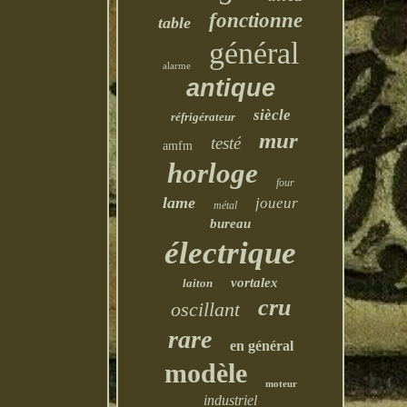
fonctionne
table
général
alarme
antique
siècle
réfrigérateur
mur
testé
amfm
horloge
four
lame
joueur
métal
bureau
électrique
vortalex
laiton
cru
oscillant
rare
en général
modèle
moteur
industriel