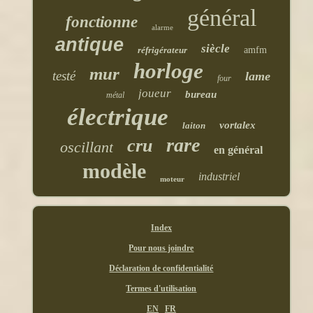
général
fonctionne
alarme
antique
siècle
réfrigérateur
amfm
horloge
mur
testé
lame
four
joueur
bureau
métal
électrique
vortalex
laiton
rare
cru
oscillant
en général
modèle
industriel
moteur
Index
Pour nous joindre
Déclaration de confidentialité
Termes d'utilisation
EN
FR