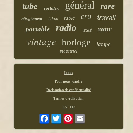
général
tube
rare
vortalex
cru
travail
table
réfrigérateur
laiton
radio
mur
portable
testé
vintage
horloge
lampe
industriel
Index
Pour nous joindre
Déclaration de confidentialité
Termes d'utilisation
EN
FR