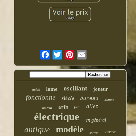
oscillant
lame
joueur
métal
fonctionne
siècle
bureau
alarme
allez
amfm
four
moteur
électrique
en général
modèle
antique
vitesse
œuvres