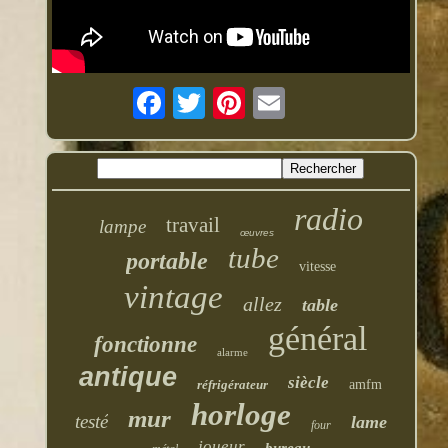
radio
travail
lampe
œuvres
tube
portable
vitesse
vintage
allez
table
général
fonctionne
alarme
antique
siècle
réfrigérateur
amfm
horloge
mur
testé
lame
four
joueur