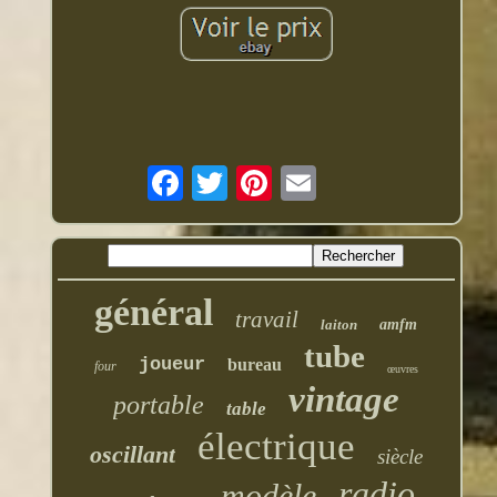
général
travail
laiton
amfm
tube
joueur
bureau
four
œuvres
vintage
portable
table
électrique
oscillant
siècle
radio
modèle