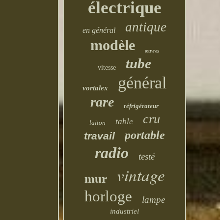
électrique
antique
en général
modèle
œuvres
tube
vitesse
général
vortalex
rare
réfrigérateur
cru
table
laiton
portable
travail
radio
testé
vintage
mur
horloge
lampe
industriel