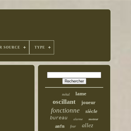
R SOURCE
TYPE
lame
métal
oscillant
joueur
fonctionne
siècle
bureau
alarme
moteur
allez
amfm
four