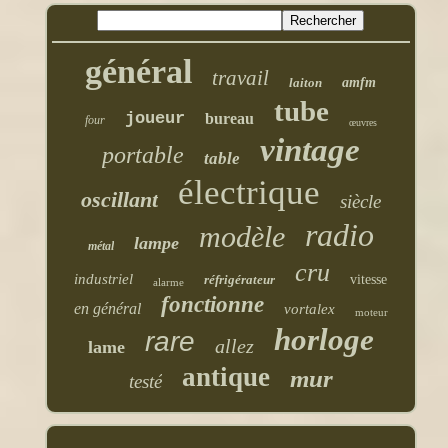
général
travail
laiton
amfm
tube
joueur
bureau
four
œuvres
vintage
portable
table
électrique
oscillant
siècle
radio
modèle
lampe
métal
cru
industriel
réfrigérateur
vitesse
alarme
fonctionne
en général
vortalex
moteur
horloge
rare
allez
lame
antique
mur
testé