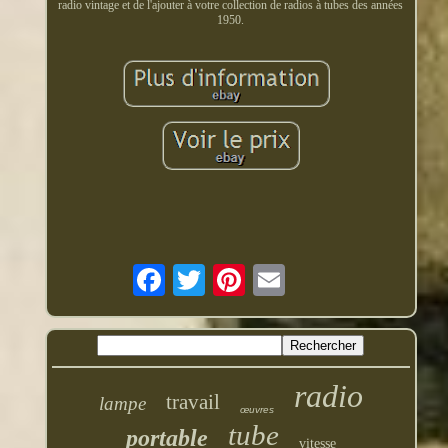
radio vintage et de l'ajouter à votre collection de radios à tubes des années
1950.
radio
travail
lampe
œuvres
tube
portable
vitesse