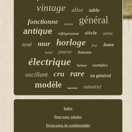
vintage
allez
table
général
fonctionne
alarme
antique
siècle
réfrigérateur
amfm
horloge
mur
testé
lame
four
joueur
bureau
métal
électrique
vortalex
laiton
rare
cru
oscillant
en général
modèle
industriel
moteur
Index
Pour nous joindre
Déclaration de confidentialité