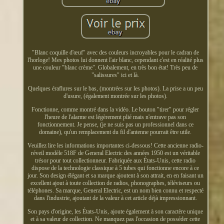
"Blanc coquille d'œuf" avec des couleurs incroyables pour le cadran de
l'horloge! Mes photos lui donnent l'air blanc, cependant c'est en réalité plus
une couleur "blanc crème". Globalement, en très bon état! Très peu de
"salissures" ici et là.
Quelques éraflures sur le bas, (montrées sur les photos). La prise a un peu
d'usure, (également montrée sur les photos).
Fonctionne, comme montré dans la vidéo. Le bouton "tirer" pour régler
l'heure de l'alarme est légèrement plié mais n'entrave pas son
fonctionnement. Je pense, (je ne suis pas un professionnel dans ce
domaine), qu'un remplacement du fil d'antenne pourrait être utile.
Veuillez lire les informations importantes ci-dessous! Cette ancienne radio-
réveil modèle 518F de General Electric des années 1950 est un véritable
trésor pour tout collectionneur. Fabriquée aux États-Unis, cette radio
dispose de la technologie classique à 5 tubes qui fonctionne encore à ce
jour. Son design élégant et sa marque ajoutent à son attrait, en en faisant un
excellent ajout à toute collection de radios, phonographes, téléviseurs ou
téléphones. Sa marque, General Electric, est un nom bien connu et respecté
dans l'industrie, ajoutant de la valeur à cet article déjà impressionnant.
Son pays d'origine, les États-Unis, ajoute également à son caractère unique
et à sa valeur de collection. Ne manquez pas l'occasion de posséder cette