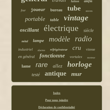
travail
laiton
amfm
tube
joueur
bureau
four
œuvres
vintage
portable
table
électrique
oscillant
siècle
radio
modèle
lampe
métal
cru
industriel
réfrigérateur
vitesse
alarme
fonctionne
en général
vortalex
moteur
horloge
rare
allez
lame
antique
mur
testé
Index
Pour nous joindre
Déclaration de confidentialité