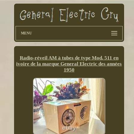
MENU
Radio-réveil AM à tubes de type Mod. 511 en
ivoire de la marque General Electric des années
1950