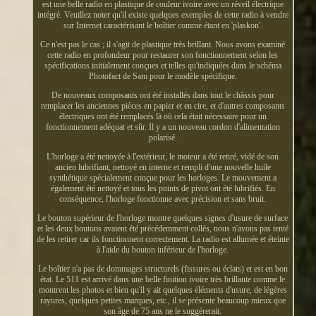
est une belle radio en plastique de couleur ivoire avec un réveil électrique
intégré. Veuillez noter qu'il existe quelques exemples de cette radio à vendre
sur Internet caractérisant le boîtier comme étant en 'plaskon'.
Ce n'est pas le cas ; il s'agit de plastique très brillant. Nous avons examiné
cette radio en profondeur pour restaurer son fonctionnement selon les
spécifications initialement conçues et telles qu'indiquées dans le schéma
Photofact de Sam pour le modèle spécifique.
De nouveaux composants ont été installés dans tout le châssis pour
remplacer les anciennes pièces en papier et en cire, et d'autres composants
électriques ont été remplacés là où cela était nécessaire pour un
fonctionnement adéquat et sûr. Il y a un nouveau cordon d'alimentation
polarisé.
L'horloge a été nettoyée à l'extérieur, le moteur a été retiré, vidé de son
ancien lubrifiant, nettoyé en interne et rempli d'une nouvelle huile
synthétique spécialement conçue pour les horloges. Le mouvement a
également été nettoyé et tous les points de pivot ont été lubrifiés. En
conséquence, l'horloge fonctionne avec précision et sans bruit.
Le bouton supérieur de l'horloge montre quelques signes d'usure de surface
et les deux boutons avaient été précédemment collés, nous n'avons pas tenté
de les retirer car ils fonctionnent correctement. La radio est allumée et éteinte
à l'aide du bouton inférieur de l'horloge.
Le boîtier n'a pas de dommages structurels (fissures ou éclats) et est en bon
état. Le 511 est arrivé dans une belle finition ivoire très brillante comme le
montrent les photos et bien qu'il y ait quelques éléments d'usure, de légères
rayures, quelques petites marques, etc., il se présente beaucoup mieux que
son âge de 75 ans ne le suggérerait.