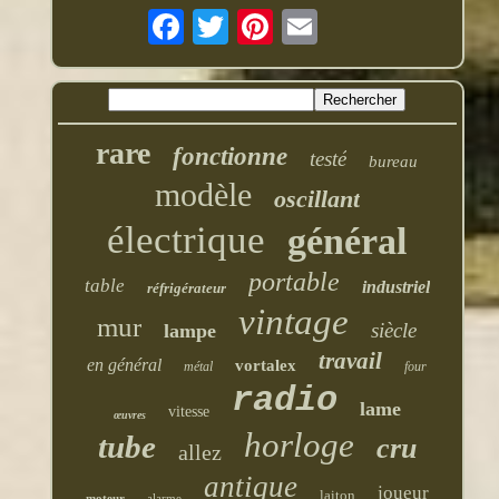
rare
fonctionne
testé
bureau
modèle
oscillant
électrique
général
portable
table
industriel
réfrigérateur
vintage
mur
siècle
lampe
travail
en général
vortalex
métal
four
radio
lame
vitesse
œuvres
horloge
tube
cru
allez
antique
joueur
laiton
moteur
alarme