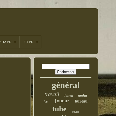
SHAPE
TYPE
général
travail
laiton
amfm
joueur
bureau
four
tube
œuvres