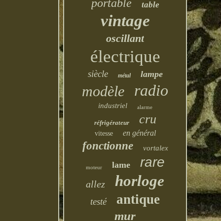
portable
table
vintage
oscillant
électrique
siècle
lampe
métal
radio
modèle
industriel
alarme
cru
réfrigérateur
en général
vitesse
fonctionne
vortalex
rare
lame
moteur
horloge
allez
antique
testé
mur