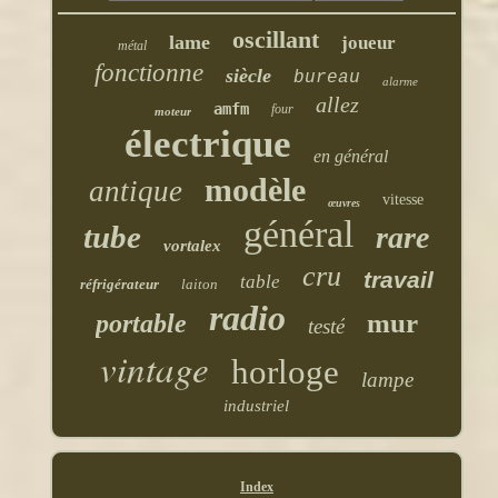
oscillant
lame
joueur
métal
fonctionne
siècle
bureau
alarme
allez
amfm
four
moteur
électrique
en général
modèle
antique
vitesse
œuvres
général
tube
rare
vortalex
cru
travail
table
réfrigérateur
laiton
radio
mur
portable
testé
vintage
horloge
lampe
industriel
Index