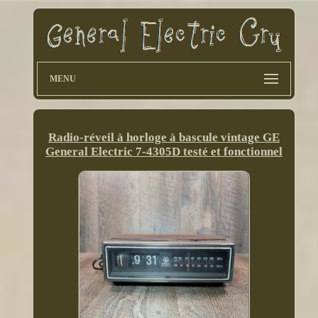
MENU
Radio-réveil à horloge à bascule vintage GE
General Electric 7-4305D testé et fonctionnel