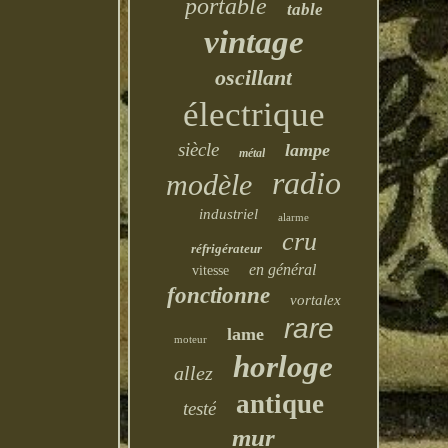
portable
table
vintage
oscillant
électrique
siècle
lampe
métal
radio
modèle
industriel
alarme
cru
réfrigérateur
en général
vitesse
fonctionne
vortalex
rare
lame
moteur
horloge
allez
antique
testé
mur