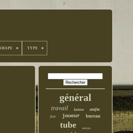
SHAPE
TYPE
général
travail
laiton
amfm
joueur
bureau
four
tube
œuvres