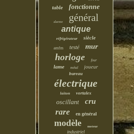
fonctionne
table
général
alarme
antique
siècle
réfrigérateur
mur
testé
amfm
horloge
four
lame
joueur
métal
bureau
électrique
vortalex
laiton
cru
oscillant
rare
en général
modèle
moteur
industriel