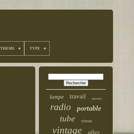
THEME
TYPE
travail
lampe
œuvres
radio
portable
tube
vitesse
vintage
allez