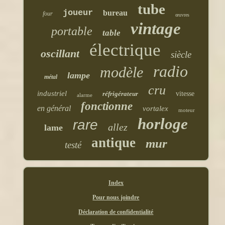
tube
joueur
bureau
four
œuvres
vintage
portable
table
électrique
oscillant
siècle
radio
modèle
lampe
métal
cru
industriel
réfrigérateur
vitesse
alarme
fonctionne
en général
vortalex
moteur
horloge
rare
allez
lame
antique
mur
testé
Index
Pour nous joindre
Déclaration de confidentialité