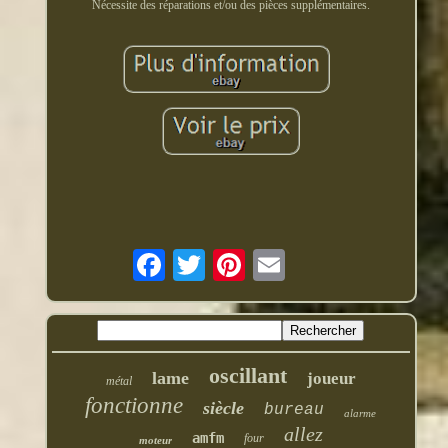
Nécessite des réparations et/ou des pièces supplémentaires.
oscillant
lame
joueur
métal
fonctionne
siècle
bureau
alarme
allez
amfm
four
moteur