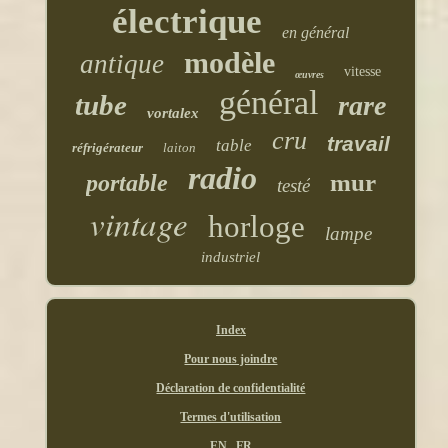
électrique
en général
modèle
antique
vitesse
œuvres
général
tube
rare
vortalex
cru
travail
table
réfrigérateur
laiton
radio
mur
portable
testé
vintage
horloge
lampe
industriel
Index
Pour nous joindre
Déclaration de confidentialité
Termes d'utilisation
EN
FR