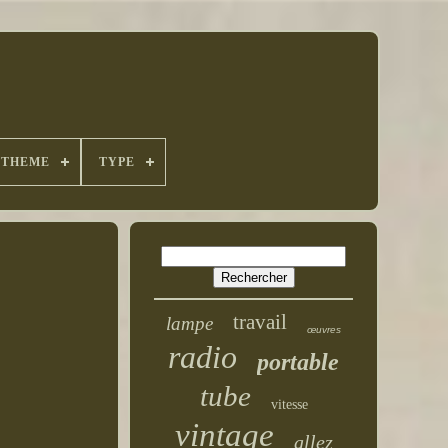
THEME
TYPE
travail
lampe
œuvres
radio
portable
tube
vitesse
vintage
allez