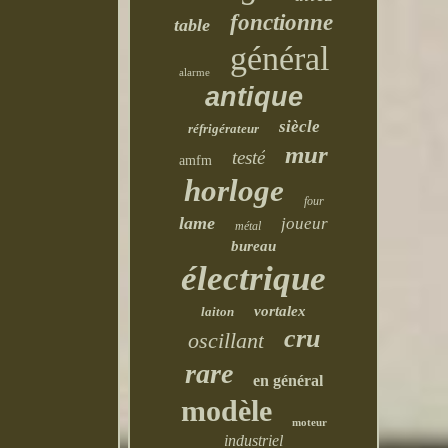
fonctionne
table
général
alarme
antique
siècle
réfrigérateur
mur
testé
amfm
horloge
four
lame
joueur
métal
bureau
électrique
vortalex
laiton
cru
oscillant
rare
en général
modèle
moteur
industriel