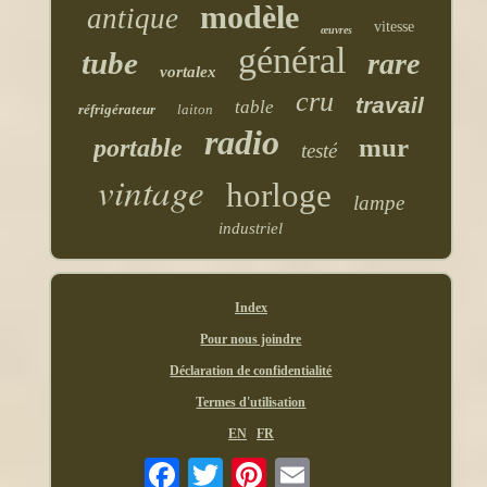
modèle
antique
vitesse
œuvres
général
tube
rare
vortalex
cru
travail
table
réfrigérateur
laiton
radio
mur
portable
testé
vintage
horloge
lampe
industriel
Index
Pour nous joindre
Déclaration de confidentialité
Termes d'utilisation
EN
FR