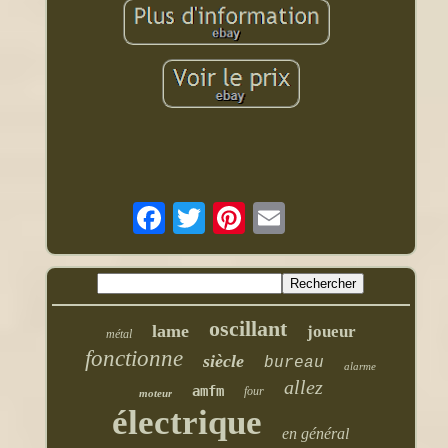
oscillant
lame
joueur
métal
fonctionne
siècle
bureau
alarme
allez
amfm
four
moteur
électrique
en général