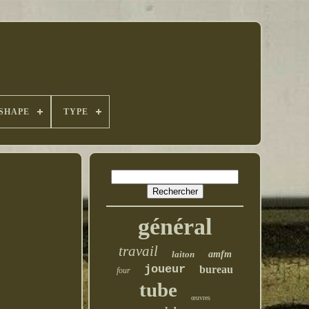
SHAPE
TYPE
général
travail
laiton
amfm
joueur
bureau
four
tube
œuvres