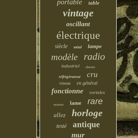
portable
table
vintage
oscillant
électrique
siècle
lampe
métal
radio
modèle
industriel
alarme
cru
réfrigérateur
en général
vitesse
fonctionne
vortalex
rare
lame
moteur
horloge
allez
antique
testé
mur