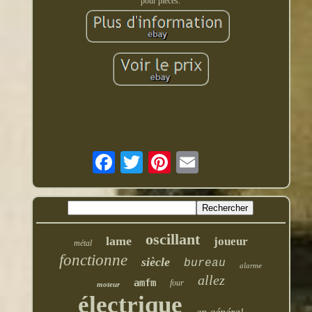
pour pièces.
oscillant
lame
joueur
métal
fonctionne
siècle
bureau
alarme
allez
amfm
four
moteur
électrique