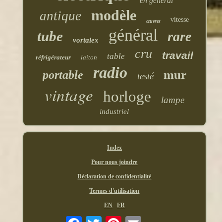
en général
modèle
antique
vitesse
œuvres
général
tube
rare
vortalex
cru
travail
table
réfrigérateur
laiton
radio
mur
portable
testé
vintage
horloge
lampe
industriel
Index
Pour nous joindre
Déclaration de confidentialité
Termes d'utilisation
EN
FR