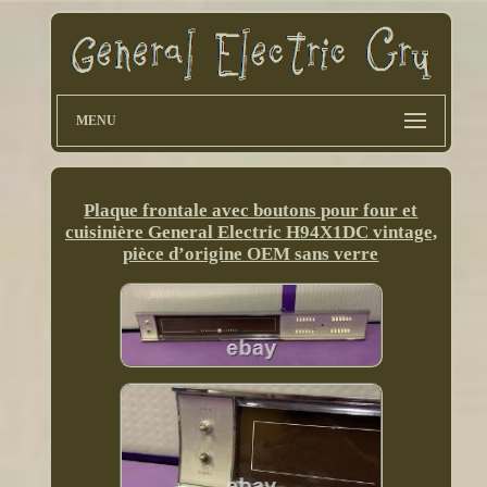
MENU
Plaque frontale avec boutons pour four et
cuisinière General Electric H94X1DC vintage,
pièce d’origine OEM sans verre