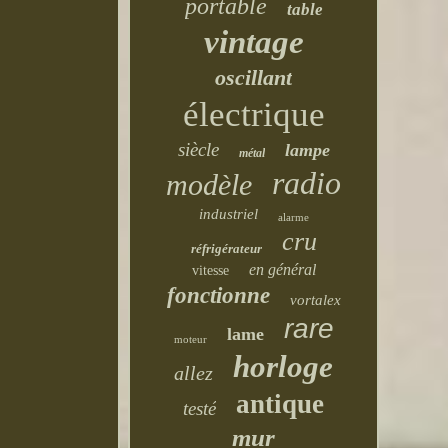
portable
table
vintage
oscillant
électrique
siècle
lampe
métal
radio
modèle
industriel
alarme
cru
réfrigérateur
en général
vitesse
fonctionne
vortalex
rare
lame
moteur
horloge
allez
antique
testé
mur