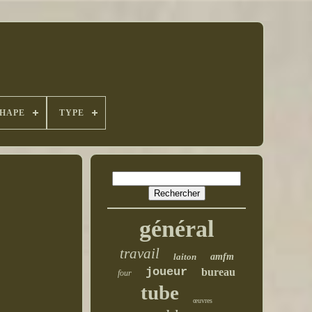
HAPE
TYPE
général
travail
laiton
amfm
joueur
bureau
four
tube
œuvres