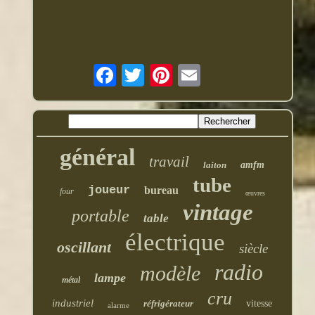
général
travail
laiton
amfm
tube
joueur
bureau
four
œuvres
vintage
portable
table
électrique
oscillant
siècle
radio
modèle
lampe
métal
cru
industriel
réfrigérateur
vitesse
alarme