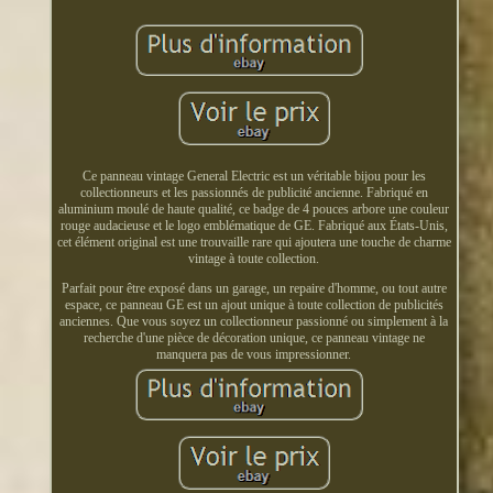
Ce panneau vintage General Electric est un véritable bijou pour les
collectionneurs et les passionnés de publicité ancienne. Fabriqué en
aluminium moulé de haute qualité, ce badge de 4 pouces arbore une couleur
rouge audacieuse et le logo emblématique de GE. Fabriqué aux États-Unis,
cet élément original est une trouvaille rare qui ajoutera une touche de charme
vintage à toute collection.
Parfait pour être exposé dans un garage, un repaire d'homme, ou tout autre
espace, ce panneau GE est un ajout unique à toute collection de publicités
anciennes. Que vous soyez un collectionneur passionné ou simplement à la
recherche d'une pièce de décoration unique, ce panneau vintage ne
manquera pas de vous impressionner.