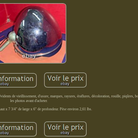
 évidents de vieillissement, d'usure, marques, rayures, éraflures, décoloration, rouille, piqûres, b
les photos avant d'acheter.
ut x 7 3/4" de large x 6" de profondeur. Pèse environ 2,61 lbs.