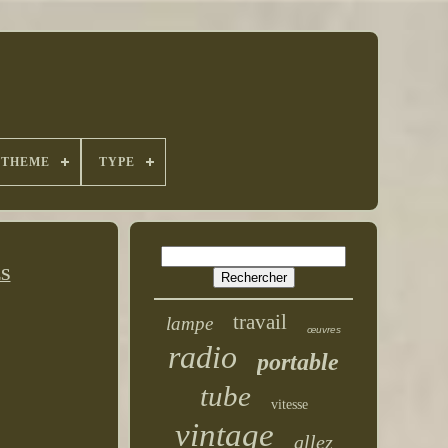
THEME
TYPE
ÉS
travail
lampe
œuvres
radio
portable
tube
vitesse
vintage
allez