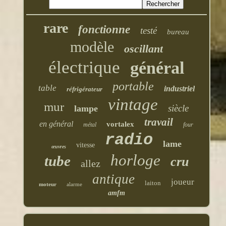
rare
fonctionne
testé
bureau
modèle
oscillant
électrique
général
portable
table
industriel
réfrigérateur
vintage
mur
siècle
lampe
travail
en général
vortalex
métal
four
radio
lame
vitesse
œuvres
horloge
tube
cru
allez
antique
joueur
laiton
moteur
alarme
amfm