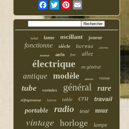
oscillant
lame
joueur
métal
fonctionne
siècle
bureau
alarme
allez
amfm
four
moteur
électrique
en général
modèle
antique
vitesse
œuvres
général
tube
rare
vortalex
cru
travail
table
réfrigérateur
laiton
radio
mur
portable
testé
vintage
horloge
lampe