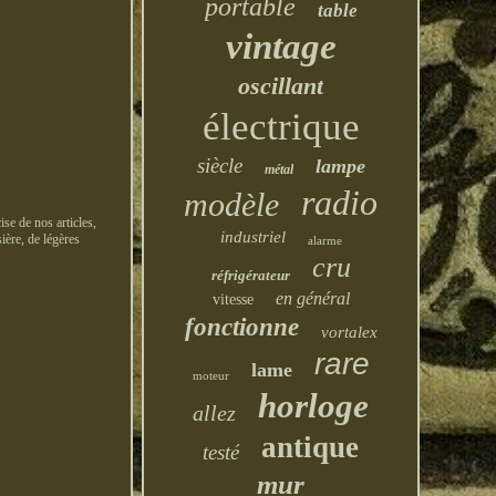
portable
table
vintage
oscillant
électrique
siècle
lampe
métal
radio
modèle
ise de nos articles,
industriel
ière, de légères
alarme
cru
réfrigérateur
en général
vitesse
fonctionne
vortalex
rare
lame
moteur
horloge
allez
antique
testé
mur