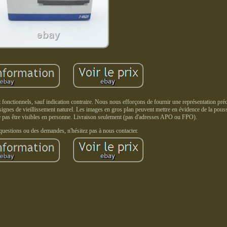
nt fonctionnels, sauf indication contraire. Nous nous efforçons de fournir une représentation préc
s signes de vieillissement naturel. Les images en gros plan peuvent mettre en évidence de la pouss
ne pas être visibles en personne. Livraison seulement (pas d'adresses APO ou FPO).
questions ou des demandes, n'hésitez pas à nous contacter.