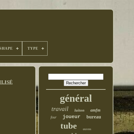
SHAPE
TYPE
ILISÉ
général
travail
laiton
amfm
joueur
bureau
four
tube
œuvres