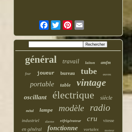
général
travail
laiton
amfm
tube
joueur
bureau
four
œuvres
vintage
portable
table
électrique
oscillant
siècle
radio
modèle
lampe
métal
cru
industriel
réfrigérateur
vitesse
alarme
fonctionne
en général
vortalex
moteur