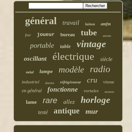
général
travail
laiton
amfm
tube
joueur
bureau
four
œuvres
vintage
portable
table
électrique
oscillant
siècle
radio
modèle
lampe
métal
cru
industriel
réfrigérateur
vitesse
alarme
fonctionne
en général
vortalex
moteur
horloge
rare
allez
lame
antique
mur
testé