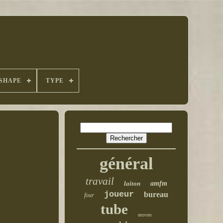
SHAPE
TYPE
général
travail
laiton
amfm
joueur
bureau
four
tube
œuvres