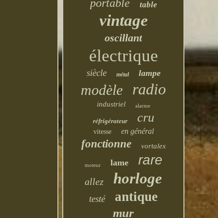
portable
table
vintage
oscillant
électrique
siècle
lampe
métal
radio
modèle
industriel
alarme
cru
réfrigérateur
en général
vitesse
fonctionne
vortalex
rare
lame
moteur
horloge
allez
antique
testé
mur