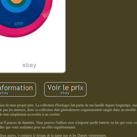
sion de mon propre père. La collection d'horloges fait partie de ma famille depuis longtemps, mai
is pas les moteurs, donc sa collection était généralement soigneusement rangée dans un meuble 
lle était simplement accrochée à un crochet.
n 9 pouces de diamètre. Vous pouvez l'utiliser avec n'importe quelle batterie ou kit que vous v
illes que vous souhaitez pour un effet supplémentaire.
s deux autres, y compris le design de la dame nue et les Dames victoriennes.