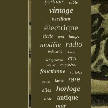
portable
table
vintage
oscillant
électrique
siècle
lampe
métal
radio
modèle
industriel
alarme
cru
réfrigérateur
en général
vitesse
fonctionne
vortalex
rare
lame
moteur
horloge
allez
antique
testé
mur