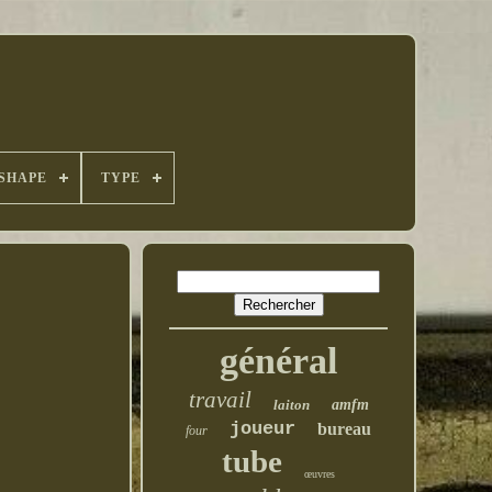
SHAPE
TYPE
général
travail
laiton
amfm
joueur
bureau
four
tube
œuvres